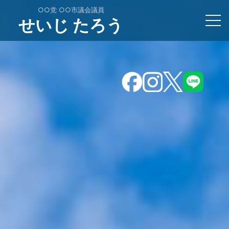
○○党 ○○市議会議員
せいじ たろう